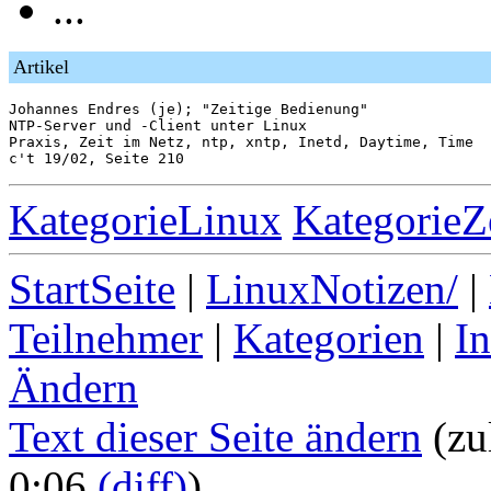
...
Artikel
Johannes Endres (je); "Zeitige Bedienung"

NTP-Server und -Client unter Linux

Praxis, Zeit im Netz, ntp, xntp, Inetd, Daytime, Time

KategorieLinux
KategorieZ
StartSeite
|
LinuxNotizen/
|
Teilnehmer
|
Kategorien
|
I
Ändern
Text dieser Seite ändern
(zu
0:06
(diff)
)