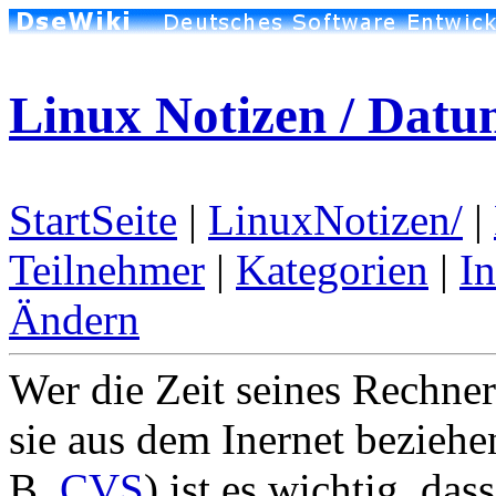
Linux Notizen / Datu
StartSeite
|
LinuxNotizen/
|
Teilnehmer
|
Kategorien
|
I
Ändern
Wer die Zeit seines Rechner
sie aus dem Inernet bezieh
B.
CVS
) ist es wichtig, da