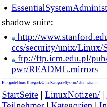
EssentialSystemAdminist
shadow suite:
http://www.stanford.edu
ccs/security/unix/Lin
ftp://ftp.icm.edu.pl/pu
pwr/README.mirrors
KategorieLinux
KategorieUnix
KategorieSystemAdministration
StartSeite
|
LinuxNotizen/
|
Teilnehmer
|
Kategorien
|
I