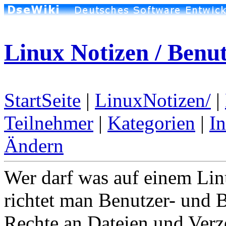
Linux Notizen / Benu
StartSeite
|
LinuxNotizen/
|
Teilnehmer
|
Kategorien
|
I
Ändern
Wer darf was auf einem L
richtet man Benutzer- und 
Rechte an Dateien und Verz