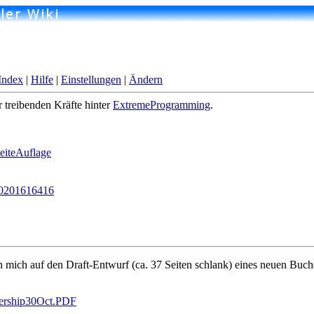
Index
|
Hilfe
|
Einstellungen
|
Ändern
r treibenden Kräfte hinter
ExtremeProgramming
.
iteAuflage
0201616416
h mich auf den Draft-Entwurf (ca. 37 Seiten schlank) eines neuen Buc
adership30Oct.PDF