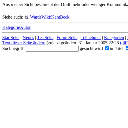
Aus meiner Sicht beschreibt der Draft mehr oder weniger Kommunika
Siehe auch:
WardsWiki:KentBeck
KategorieAutor
StartSeite
|
Neues
|
TestSeite
|
ForumSeite
|
Teilnehmer
|
Kategorien
|
Text dieser Seite ändern
(zuletzt geändert: 31. Januar 2005 22:28
(diff
Suchbegriff:
gesucht wird
im Titel