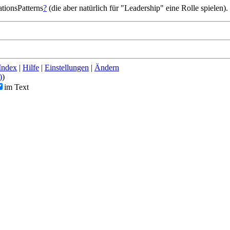
tionsPatterns
?
(die aber natürlich für "Leadership" eine Rolle spielen).
Index
|
Hilfe
|
Einstellungen
|
Ändern
)
)
im Text