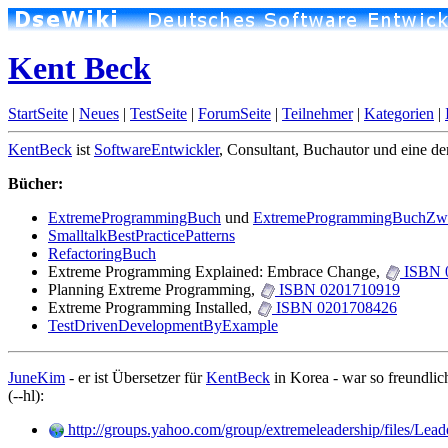
Kent Beck
StartSeite
|
Neues
|
TestSeite
|
ForumSeite
|
Teilnehmer
|
Kategorien
|
KentBeck
ist
SoftwareEntwickler
, Consultant, Buchautor und eine de
Bücher:
ExtremeProgrammingBuch
und
ExtremeProgrammingBuchZwe
SmalltalkBestPracticePatterns
RefactoringBuch
Extreme Programming Explained: Embrace Change,
ISBN 
Planning Extreme Programming,
ISBN 0201710919
Extreme Programming Installed,
ISBN 0201708426
TestDrivenDevelopmentByExample
JuneKim
- er ist Übersetzer für
KentBeck
in Korea - war so freundlic
(--hl):
http://groups.yahoo.com/group/extremeleadership/files/Le