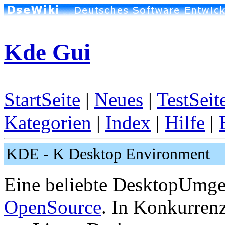
Kde Gui
StartSeite
|
Neues
|
TestSeit
Kategorien
|
Index
|
Hilfe
|
KDE - K Desktop Environment
Eine beliebte DesktopUmg
OpenSource
. In Konkurren