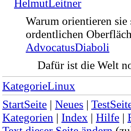
HelmutLeitner
Warum orientieren sie 
ordentlichen Oberfläch
AdvocatusDiaboli
Dafür ist die Welt no
KategorieLinux
StartSeite
|
Neues
|
TestSeit
Kategorien
|
Index
|
Hilfe
|
Text dieser Seite ändern
(zu