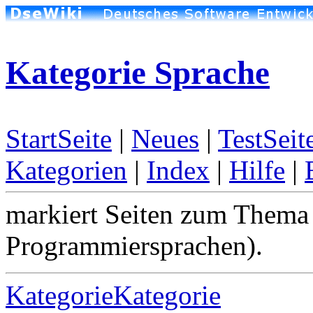
Kategorie Sprache
StartSeite
|
Neues
|
TestSeit
Kategorien
|
Index
|
Hilfe
|
markiert Seiten zum Thema 
Programmiersprachen).
KategorieKategorie