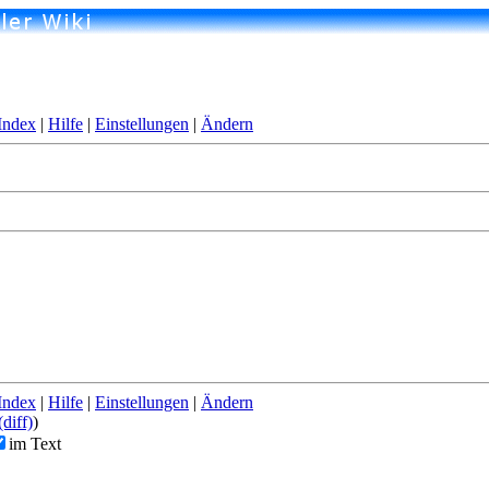
Index
|
Hilfe
|
Einstellungen
|
Ändern
Index
|
Hilfe
|
Einstellungen
|
Ändern
(diff)
)
im Text