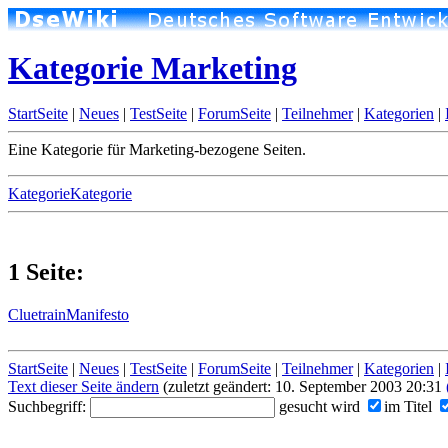
Kategorie Marketing
StartSeite
|
Neues
|
TestSeite
|
ForumSeite
|
Teilnehmer
|
Kategorien
|
Eine Kategorie für Marketing-bezogene Seiten.
KategorieKategorie
1 Seite:
CluetrainManifesto
StartSeite
|
Neues
|
TestSeite
|
ForumSeite
|
Teilnehmer
|
Kategorien
|
Text dieser Seite ändern
(zuletzt geändert: 10. September 2003 20:31
Suchbegriff:
gesucht wird
im Titel