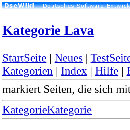
Kategorie Lava
StartSeite
|
Neues
|
TestSeit
Kategorien
|
Index
|
Hilfe
|
markiert Seiten, die sich mi
KategorieKategorie