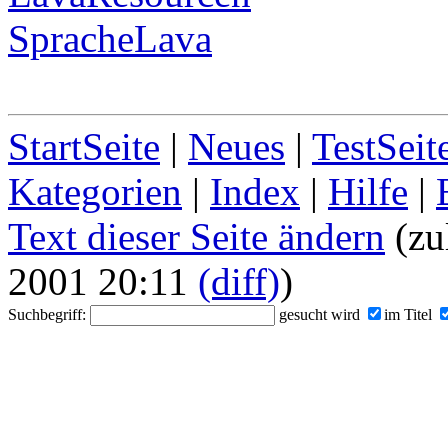
SpracheLava
StartSeite
|
Neues
|
TestSeit
Kategorien
|
Index
|
Hilfe
|
Text dieser Seite ändern
(zu
2001 20:11
(diff)
)
Suchbegriff:
gesucht wird
im Titel