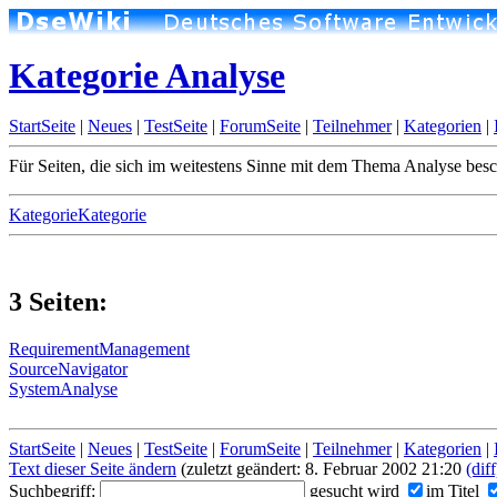
Kategorie Analyse
StartSeite
|
Neues
|
TestSeite
|
ForumSeite
|
Teilnehmer
|
Kategorien
|
Für Seiten, die sich im weitestens Sinne mit dem Thema Analyse besc
KategorieKategorie
3 Seiten:
RequirementManagement
SourceNavigator
SystemAnalyse
StartSeite
|
Neues
|
TestSeite
|
ForumSeite
|
Teilnehmer
|
Kategorien
|
Text dieser Seite ändern
(zuletzt geändert: 8. Februar 2002 21:20
(diff
Suchbegriff:
gesucht wird
im Titel