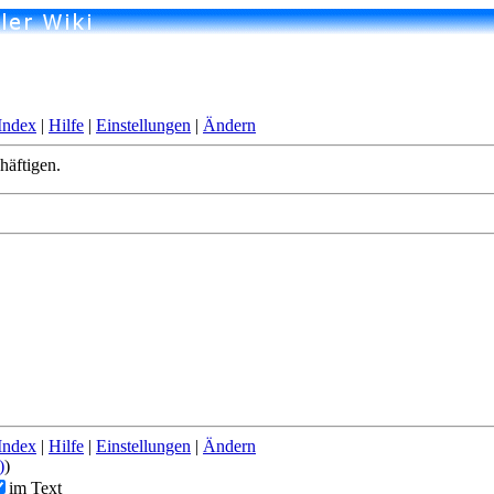
Index
|
Hilfe
|
Einstellungen
|
Ändern
häftigen.
Index
|
Hilfe
|
Einstellungen
|
Ändern
)
)
im Text