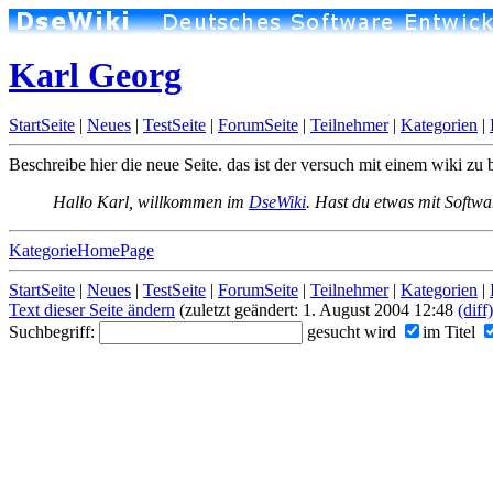
Karl Georg
StartSeite
|
Neues
|
TestSeite
|
ForumSeite
|
Teilnehmer
|
Kategorien
|
Beschreibe hier die neue Seite. das ist der versuch mit einem wiki zu
Hallo Karl, willkommen im
DseWiki
. Hast du etwas mit Softw
KategorieHomePage
StartSeite
|
Neues
|
TestSeite
|
ForumSeite
|
Teilnehmer
|
Kategorien
|
Text dieser Seite ändern
(zuletzt geändert: 1. August 2004 12:48
(diff)
Suchbegriff:
gesucht wird
im Titel