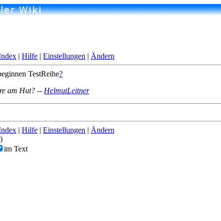
Index
|
Hilfe
|
Einstellungen
|
Ändern
 beginnen TestReihe
?
are am Hut? --
HelmutLeitner
Index
|
Hilfe
|
Einstellungen
|
Ändern
)
im Text