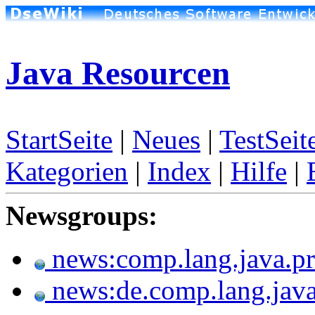
Java Resourcen
StartSeite
|
Neues
|
TestSeit
Kategorien
|
Index
|
Hilfe
|
Newsgroups:
news:comp.lang.java.p
news:de.comp.lang.jav