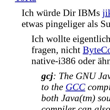
Ich würde Dir IBMs
ji
etwas pingeliger als S
Ich wollte eigentli
fragen, nicht
ByteC
native-i386 oder ähn
gcj
: The GNU Jav
to the
GCC
compil
both Java(tm) sou
compiler can also 