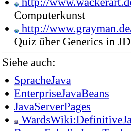
http://www.wackerart.d
Computerkunst
http://www.grayman.de/
Quiz über Generics in J
Siehe auch:
SpracheJava
EnterpriseJavaBeans
JavaServerPages
WardsWiki:DefinitiveJ