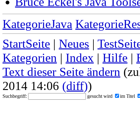
Bruce Eckel's Java Tools
KategorieJava
KategorieRe
StartSeite
|
Neues
|
TestSeit
Kategorien
|
Index
|
Hilfe
|
Text dieser Seite ändern
(zu
2014 14:06
(diff)
)
Suchbegriff:
gesucht wird
im Titel