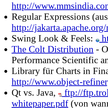
http://www.mmsindia.c
Regular Expressions (aus
http://jakarta.apache.org
Swing Look & Feels:
ht
The Colt Distribution
- O
Performance Scientific a
Library für Charts in F
http://www.object-refiner
Qt vs. Java,
ftp://ftp.tr
whitepaper.pdf
(von wann