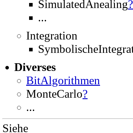
SimulatedAnealing
?
...
Integration
SymbolischeIntegra
Diverses
BitAlgorithmen
MonteCarlo
?
...
Siehe