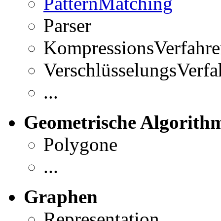
PatternMatching
Parser
KompressionsVerfahre
VerschlüsselungsVerfa
...
Geometrische Algorith
Polygone
...
Graphen
Representation