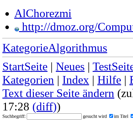
AlChorezmi
http://dmoz.org/Comput
KategorieAlgorithmus
StartSeite
|
Neues
|
TestSeit
Kategorien
|
Index
|
Hilfe
|
Text dieser Seite ändern
(zu
17:28
(diff)
)
Suchbegriff:
gesucht wird
im Titel