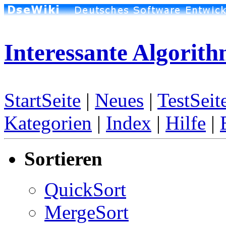
Interessante Algorit
StartSeite
|
Neues
|
TestSeit
Kategorien
|
Index
|
Hilfe
|
Sortieren
QuickSort
MergeSort