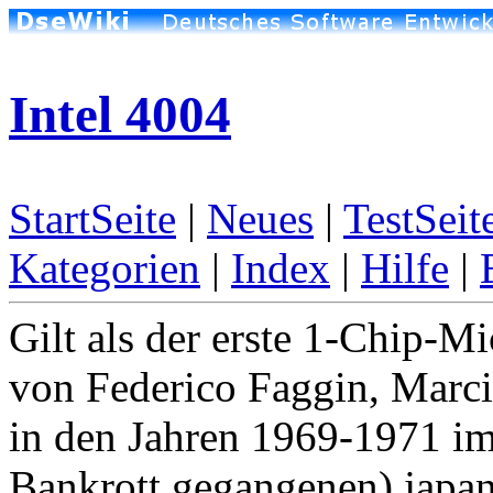
Intel 4004
StartSeite
|
Neues
|
TestSeit
Kategorien
|
Index
|
Hilfe
|
Gilt als der erste 1-Chip-Mi
von Federico Faggin, Marci
in den Jahren 1969-1971 im
Bankrott gegangenen) japan