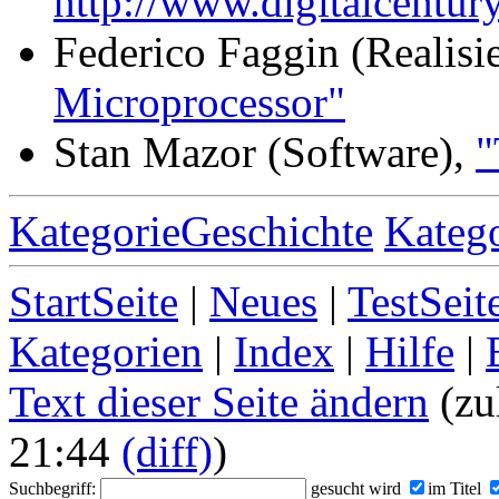
http://www.digitalcentur
Federico Faggin (Realisi
Microprocessor"
Stan Mazor (Software),
"
KategorieGeschichte
Kateg
StartSeite
|
Neues
|
TestSeit
Kategorien
|
Index
|
Hilfe
|
Text dieser Seite ändern
(zu
21:44
(diff)
)
Suchbegriff:
gesucht wird
im Titel