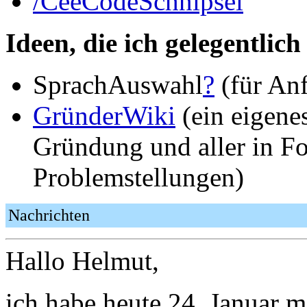
/CeeCodeSchnipsel
Ideen, die ich gelegentlic
SprachAuswahl
?
(für An
GründerWiki
(ein eigene
Gründung und aller in F
Problemstellungen)
Nachrichten
Hallo Helmut,
ich habe heute 24. Januar 