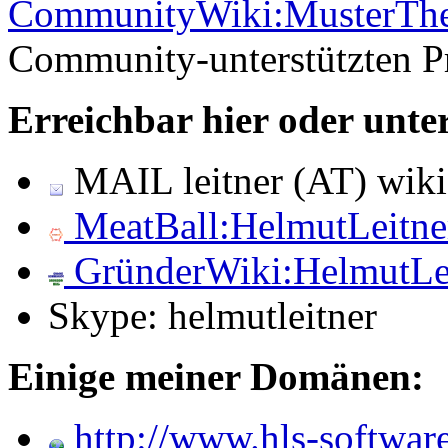
CommunityWiki:MusterThe
Community-unterstützten P
Erreichbar hier oder unte
MAIL leitner (AT) wikis
MeatBall:HelmutLeitne
GründerWiki:HelmutLe
Skype: helmutleitner
Einige meiner Domänen:
http://www.hls-softwar