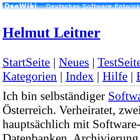
Helmut Leitner
StartSeite
|
Neues
|
TestSeit
Kategorien
|
Index
|
Hilfe
|
Ich bin selbständiger
Softw
Österreich. Verheiratet, zw
hauptsächlich mit Software
Datenbanken, Archivierung