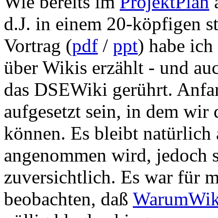
Wie bereits im
ProjektPlan
a
d.J. in einem 20-köpfigen s
Vortrag (
pdf
/
ppt
) habe ic
über Wikis erzählt - und au
das DSEWiki gerührt. Anfa
aufgesetzt sein, in dem wir 
können. Es bleibt natürlich
angenommen wird, jedoch si
zuversichtlich. Es war für m
beobachten, daß
WarumWiki