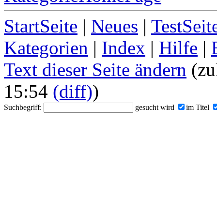
StartSeite
|
Neues
|
TestSeit
Kategorien
|
Index
|
Hilfe
|
Text dieser Seite ändern
(zu
15:54
(diff)
)
Suchbegriff:
gesucht wird
im Titel