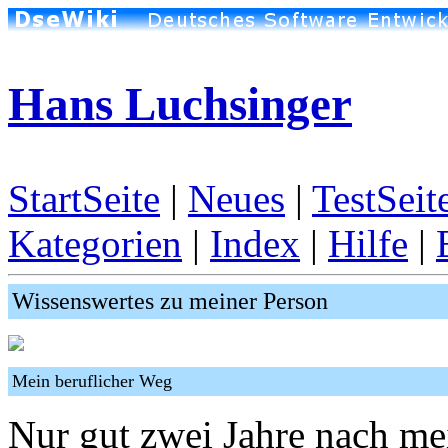
Hans Luchsinger
StartSeite
|
Neues
|
TestSeit
Kategorien
|
Index
|
Hilfe
|
Wissenswertes zu meiner Person
Mein beruflicher Weg
Nur gut zwei Jahre nach m