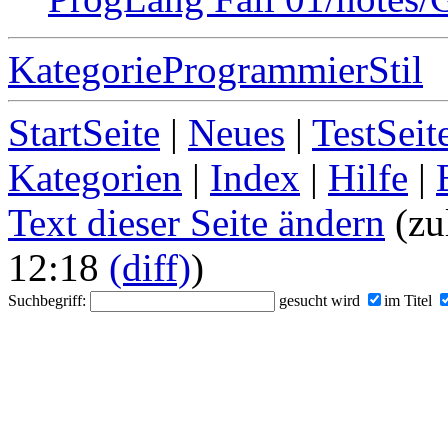
KategorieProgrammierStil
StartSeite
|
Neues
|
TestSeit
Kategorien
|
Index
|
Hilfe
|
Text dieser Seite ändern
(zu
12:18
(diff)
)
Suchbegriff:
gesucht wird
im Titel