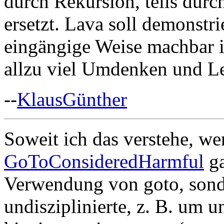
durch Rekursion, teils durc
ersetzt. Lava soll demonstrie
eingängige Weise machbar 
allzu viel Umdenken und L
--
KlausGünther
Soweit ich das verstehe, we
GoToConsideredHarmful
ga
Verwendung von goto, sond
undisziplinierte, z. B. um u