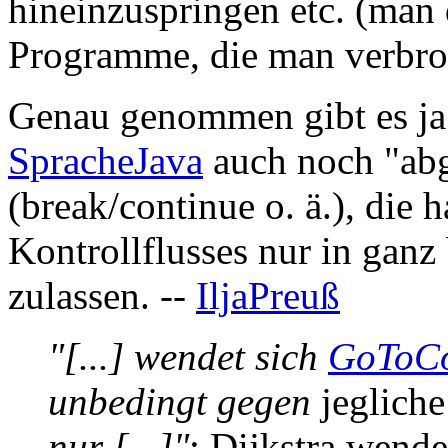
hineinzuspringen etc. (man
Programme, die man verbroch
Genau genommen gibt es ja 
SpracheJava
auch noch "abg
(break/continue o. ä.), die 
Kontrollflusses nur in gan
zulassen. --
IljaPreuß
"[...] wendet sich
GoToCo
unbedingt gegen
jegliche
nur [...]"
: Dijkstra wende