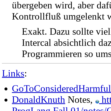
übergeben wird, aber dafü
Kontrollfluß umgelenkt wi
Exakt. Dazu sollte vie
Intercal absichtlich d
Programmieren so ums
Links
:
GoToConsideredHarmful
DonaldKnuth
Notes,
ht
ProgLang Fall 01/notes