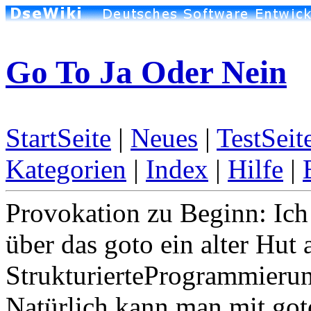
Go To Ja Oder Nein
StartSeite
|
Neues
|
TestSeit
Kategorien
|
Index
|
Hilfe
|
Provokation zu Beginn: Ich 
über das goto ein alter Hut 
StrukturierteProgrammieru
Natürlich kann man mit got