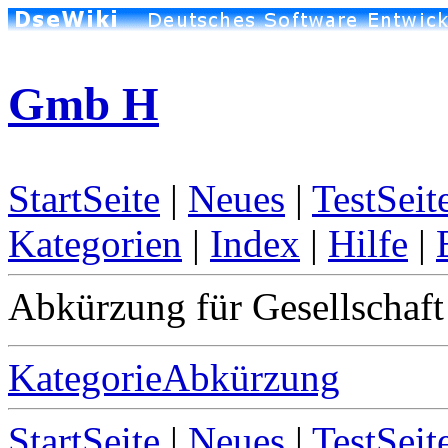
Gmb H
StartSeite
|
Neues
|
TestSeit
Kategorien
|
Index
|
Hilfe
|
Abkürzung für Gesellschaft
KategorieAbkürzung
StartSeite
|
Neues
|
TestSeit