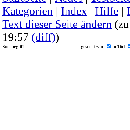
Kategorien
|
Index
|
Hilfe
|
Text dieser Seite ändern
(zu
19:57
(diff)
)
Suchbegriff:
gesucht wird
im Titel