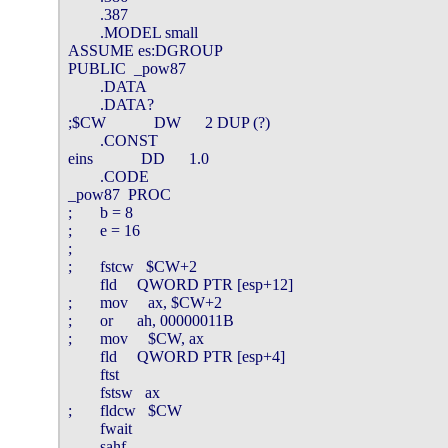
        .387

        .MODEL small

ASSUME es:DGROUP

PUBLIC  _pow87

        .DATA

        .DATA?

;$CW            DW      2 DUP (?)

        .CONST

eins            DD      1.0

        .CODE

_pow87  PROC

;       b = 8

;       e = 16

;

;       fstcw   $CW+2

        fld     QWORD PTR [esp+12]

;       mov     ax, $CW+2

;       or      ah, 00000011B

;       mov     $CW, ax

        fld     QWORD PTR [esp+4]

        ftst

        fstsw   ax

;       fldcw   $CW

        fwait

        sahf
