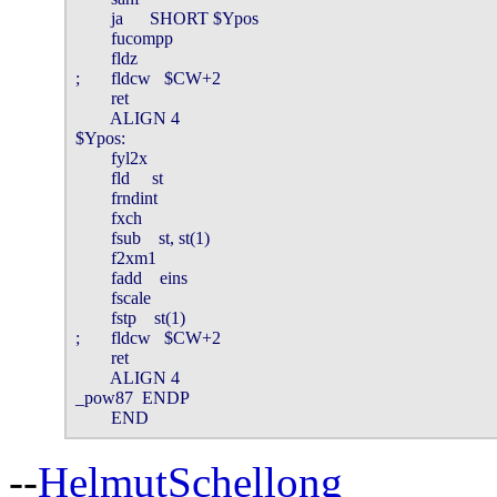
        ja      SHORT $Ypos

        fucompp

        fldz

;       fldcw   $CW+2

        ret

        ALIGN 4

$Ypos:

        fyl2x

        fld     st

        frndint

        fxch

        fsub    st, st(1)

        f2xm1

        fadd    eins

        fscale

        fstp    st(1)

;       fldcw   $CW+2

        ret

        ALIGN 4

_pow87  ENDP

        END
--
HelmutSchellong