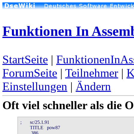
Funktionen In Assemb
StartSeite
|
FunktionenInAs
ForumSeite
|
Teilnehmer
|
K
Einstellungen
|
Ändern
Oft viel schneller als die 
;       sc/25.1.91

        TITLE   pow87

        .386
