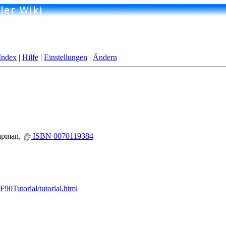
Index
|
Hilfe
|
Einstellungen
|
Ändern
hapman,
ISBN 0070119384
90Tutorial/tutorial.html