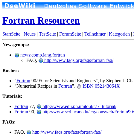
Fortran Resourcen
StartSeite
|
Neues
|
TestSeite
|
ForumSeite
|
Teilnehmer
|
Kategorien
|
Newsgroups:
news:comp.lang.fortran
FAQ,
http://www.faqs.org/faqs/fortran-faq/
Bücher:
"
Fortran
90/95 for Scientists and Engineers", by Stephen J. C
"Numerical Recipes in
Fortran
",
ISBN 052143064X
Tutorials:
Fortran
77,
http://www.edu.ph.unito.it/f77_tutorial/
Fortran
90,
http://www.scd.ucar.edu/tcg/consweb/Fortran90/F
FAQs:
FAQ,
http://www.faqs.org/faqs/fortran-faq/