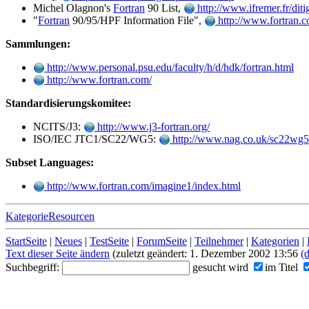
Michel Olagnon's
Fortran
90 List,
http://www.ifremer.fr/dit
"
Fortran
90/95/HPF Information File",
http://www.fortran.c
Sammlungen:
http://www.personal.psu.edu/faculty/h/d/hdk/fortran.html
http://www.fortran.com/
Standardisierungskomitee:
NCITS/J3:
http://www.j3-fortran.org/
ISO/IEC JTC1/SC22/WG5:
http://www.nag.co.uk/sc22wg5
Subset Languages:
http://www.fortran.com/imagine1/index.html
KategorieResourcen
StartSeite
|
Neues
|
TestSeite
|
ForumSeite
|
Teilnehmer
|
Kategorien
|
Text dieser Seite ändern
(zuletzt geändert: 1. Dezember 2002 13:56
(d
Suchbegriff:
gesucht wird
im Titel