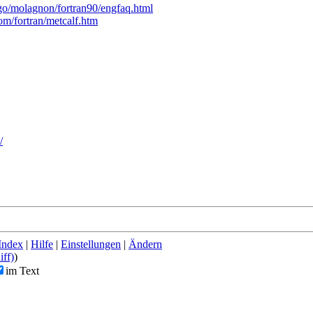
igo/molagnon/fortran90/engfaq.html
om/fortran/metcalf.htm
/
Index
|
Hilfe
|
Einstellungen
|
Ändern
iff)
)
im Text