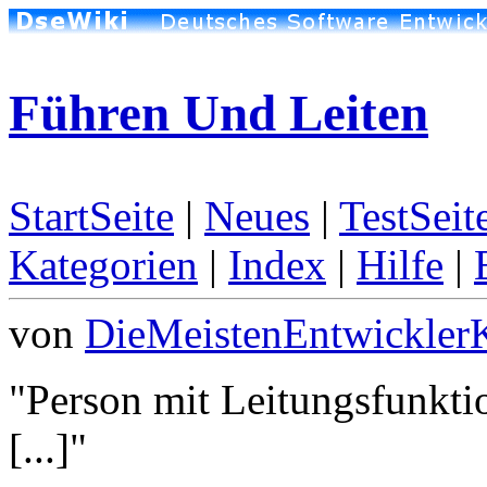
Führen Und Leiten
StartSeite
|
Neues
|
TestSeit
Kategorien
|
Index
|
Hilfe
|
von
DieMeistenEntwickler
"Person mit Leitungsfunkti
[...]"