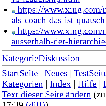
https://www.xing.com/ne
als-coach-das-ist-quatsc
https://www.xing.com/ne
ausserhalb-der-hierarchi
KategorieDiskussion
StartSeite
|
Neues
|
TestSeit
Kategorien
|
Index
|
Hilfe
|
Text dieser Seite ändern
(zu
17:39
(diff)
)