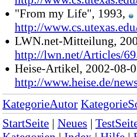
"From my Life", 1993,
http://www.cs.utexas.ed
LWN.net-Mitteilung, 20
http://lwn.net/Articles/6
Heise-Artikel, 2002-08-
http://www.heise.de/news
KategorieAutor
KategorieS
StartSeite
|
Neues
|
TestSeit
Kategorien
|
Index
|
Hilfe
|