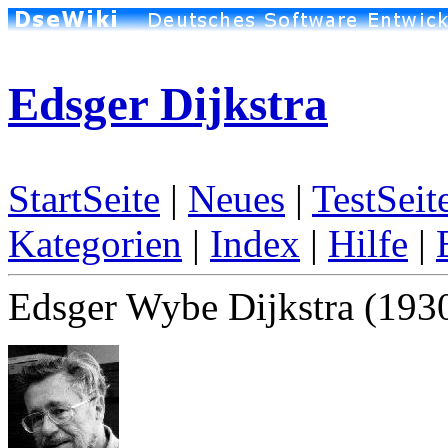
Edsger Dijkstra
StartSeite
|
Neues
|
TestSeit
Kategorien
|
Index
|
Hilfe
|
Edsger Wybe Dijkstra (1930