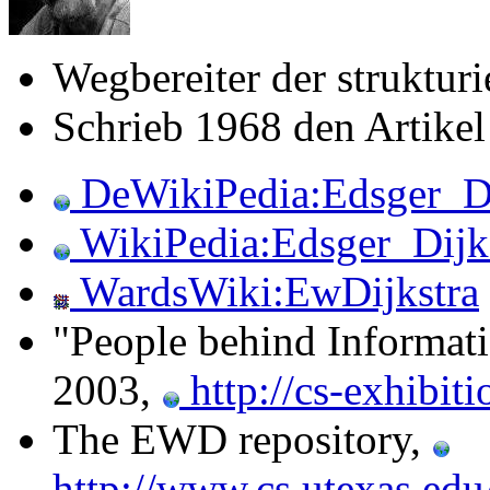
Wegbereiter der struktur
Schrieb 1968 den Artike
DeWikiPedia:Edsger_Di
WikiPedia:Edsger_Dijk
WardsWiki:EwDijkstra
"People behind Informati
2003,
http://cs-exhibiti
The EWD repository,
http://www.cs.utexas.ed