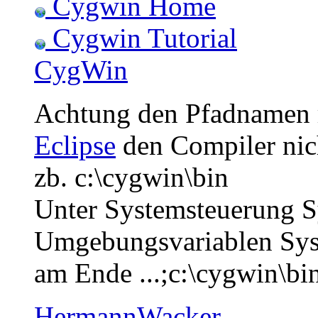
Cygwin Home
Cygwin Tutorial
CygWin
Achtung den Pfadnamen ri
Eclipse
den Compiler nic
zb. c:\cygwin\bin
Unter Systemsteuerung S
Umgebungsvariablen Syst
am Ende ...;c:\cygwin\bi
HermannWacker