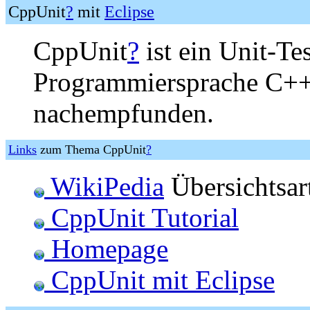
CppUnit
?
mit
Eclipse
CppUnit
?
ist ein Unit-Te
Programmiersprache C++.
nachempfunden.
Links
zum Thema CppUnit
?
WikiPedia
Übersichtsa
CppUnit Tutorial
Homepage
CppUnit mit Eclipse