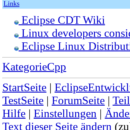
Links
Eclipse CDT Wiki
Linux developers consi
Eclipse Linux Distribut
KategorieCpp
StartSeite
|
EclipseEntwick
TestSeite
|
ForumSeite
|
Tei
Hilfe
|
Einstellungen
|
Ände
Text dieser Seite ändern
(zu