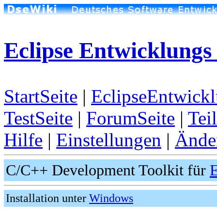
Eclipse Entwicklung
StartSeite
|
EclipseEntwick
TestSeite
|
ForumSeite
|
Tei
Hilfe
|
Einstellungen
|
Ände
C/C++ Development Toolkit für
E
Installation unter
Windows