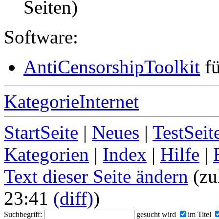
Seiten)
Software:
AntiCensorshipToolkit
fü
KategorieInternet
StartSeite
|
Neues
|
TestSeit
Kategorien
|
Index
|
Hilfe
|
Text dieser Seite ändern
(zu
23:41
(diff)
)
Suchbegriff:
gesucht wird
im Titel