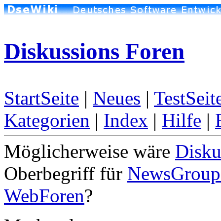
Diskussions Foren
StartSeite
|
Neues
|
TestSeit
Kategorien
|
Index
|
Hilfe
|
Möglicherweise wäre
Disku
Oberbegriff für
NewsGroup
WebForen
?