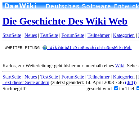
Die Geschichte Des Wiki Web
StartSeite
|
Neues
|
TestSeite
|
ForumSeite
|
Teilnehmer
|
Kategorien
|
 #WEITERLEITUNG 
 WikiWebAt:DieGeschichteDesWikiWeb
Karlos, zur Weiterleitung: geht bisher nur innerhalb eines
Wiki
. Sehe 
StartSeite
|
Neues
|
TestSeite
|
ForumSeite
|
Teilnehmer
|
Kategorien
|
Text dieser Seite ändern
(zuletzt geändert: 14. April 2003 7:46
(diff)
)
Suchbegriff:
gesucht wird
im Titel