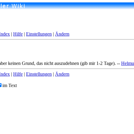
Index
|
Hilfe
|
Einstellungen
|
Ändern
aber keinen Grund, das nicht auszudehnen (gib mir 1-2 Tage). --
Helmut
Index
|
Hilfe
|
Einstellungen
|
Ändern
im Text