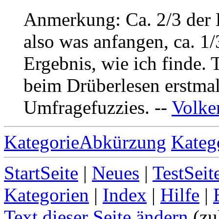
Anmerkung: Ca. 2/3 der 
also was anfangen, ca. 1/
Ergebnis, wie ich finde.
beim Drüberlesen erstmal
Umfragefuzzies. --
Volke
KategorieAbkürzung
Kateg
StartSeite
|
Neues
|
TestSeit
Kategorien
|
Index
|
Hilfe
|
Text dieser Seite ändern
(zu