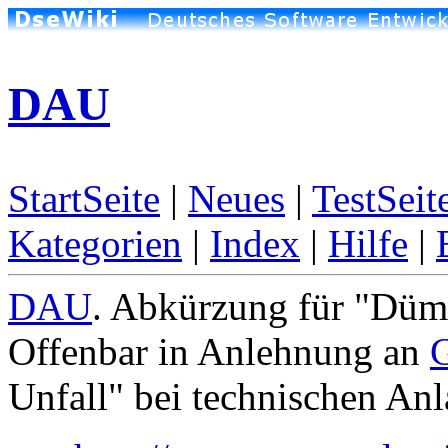
DAU
StartSeite
|
Neues
|
TestSeit
Kategorien
|
Index
|
Hilfe
|
DAU
. Abkürzung für "Düm
Offenbar in Anlehnung an
Unfall" bei technischen Anl