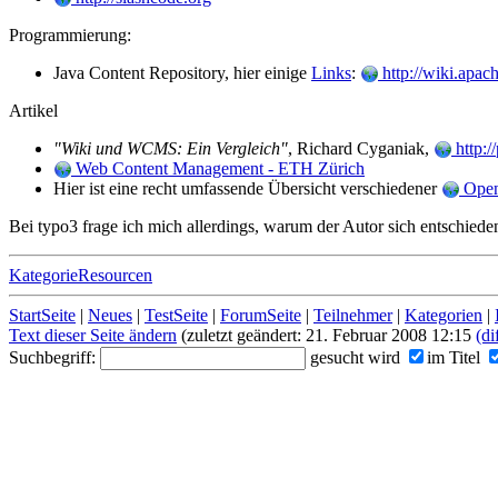
Programmierung:
Java Content Repository, hier einige
Links
:
http://wiki.apach
Artikel
"Wiki und WCMS: Ein Vergleich"
, Richard Cyganiak,
http:/
Web Content Management - ETH Zürich
Hier ist eine recht umfassende Übersicht verschiedener
Open
Bei typo3 frage ich mich allerdings, warum der Autor sich entschiede
KategorieResourcen
StartSeite
|
Neues
|
TestSeite
|
ForumSeite
|
Teilnehmer
|
Kategorien
|
Text dieser Seite ändern
(zuletzt geändert: 21. Februar 2008 12:15
(di
Suchbegriff:
gesucht wird
im Titel