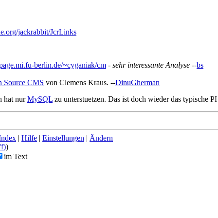
e.org/jackrabbit/JcrLinks
/page.mi.fu-berlin.de/~cyganiak/cm
-
sehr interessante Analyse
--
bs
 Source CMS
von Clemens Kraus. --
DinuGherman
n hat nur
MySQL
zu unterstuetzen. Das ist doch wieder das typische 
Index
|
Hilfe
|
Einstellungen
|
Ändern
ff)
)
im Text