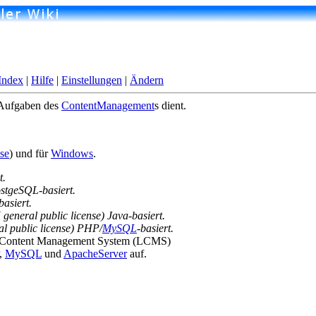
Index
|
Hilfe
|
Einstellungen
|
Ändern
n Aufgaben des
ContentManagement
s dient.
se
) und für
Windows
.
t.
stgeSQL-basiert.
basiert.
neral public license) Java-basiert.
 public license) PHP/
MySQL
-basiert.
ng Content Management System (LCMS)
,
MySQL
und
ApacheServer
auf.