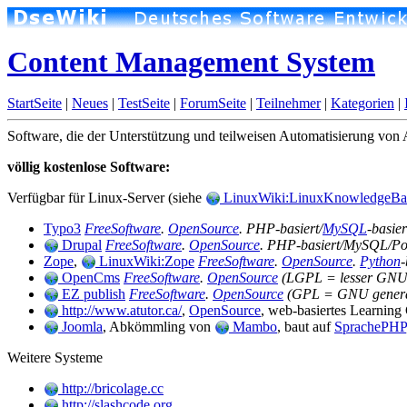
Content Management System
StartSeite
|
Neues
|
TestSeite
|
ForumSeite
|
Teilnehmer
|
Kategorien
|
Software, die der Unterstützung und teilweisen Automatisierung vo
völlig kostenlose Software:
Verfügbar für Linux-Server (siehe
LinuxWiki:LinuxKnowledgeBa
Typo3
FreeSoftware
.
OpenSource
. PHP-basiert/
MySQL
-basier
Drupal
FreeSoftware
.
OpenSource
. PHP-basiert/MySQL/Po
Zope
,
LinuxWiki:Zope
FreeSoftware
.
OpenSource
.
Python
-
OpenCms
FreeSoftware
.
OpenSource
(LGPL = lesser GNU ge
EZ publish
FreeSoftware
.
OpenSource
(GPL = GNU general
http://www.atutor.ca/
,
OpenSource
, web-basiertes Learni
Joomla
, Abkömmling von
Mambo
, baut auf
SprachePHP
Weitere Systeme
http://bricolage.cc
http://slashcode.org