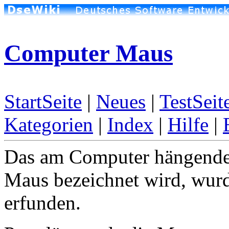
Computer Maus
StartSeite
|
Neues
|
TestSeit
Kategorien
|
Index
|
Hilfe
|
Das am Computer hängende 
Maus bezeichnet wird, wurde
erfunden.