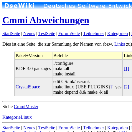
Cmmi Abweichungen
StartSeite
|
Neues
|
TestSeite
|
ForumSeite
|
Teilnehmer
|
Kategorien
|
Dies ist eine Seite, die zur Sammlung der Namen von (bzw.
Links
zu)
Paket+Version
Befehle
Lin
./configure
KDE 3.0 packages
make
all
[1]
make install
edit CS/mk/user.mk
CrystalSpace
make linux {USE PLUGINS}
?
=yes
[2]
make depend && make -k all
Siehe
CmmiMuster
KategorieLinux
StartSeite
|
Neues
|
TestSeite
|
ForumSeite
|
Teilnehmer
|
Kategorien
|