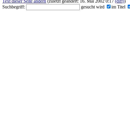
Text dieser Seite ändern
(zuletzt geändert: 16. Mai 2002 0:17
(diff)
)
Suchbegriff:
gesucht wird
im Titel