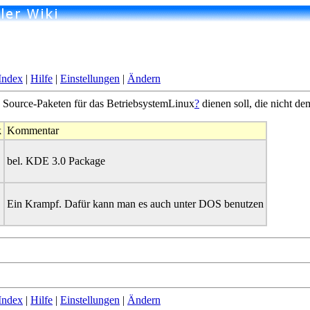
Index
|
Hilfe
|
Einstellungen
|
Ändern
 Source-Paketen für das BetriebsystemLinux
?
dienen soll, die nicht d
k
Kommentar
bel. KDE 3.0 Package
Ein Krampf. Dafür kann man es auch unter DOS benutzen
Index
|
Hilfe
|
Einstellungen
|
Ändern