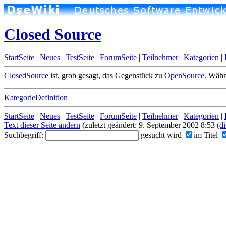
Closed Source
StartSeite
|
Neues
|
TestSeite
|
ForumSeite
|
Teilnehmer
|
Kategorien
|
ClosedSource
ist, grob gesagt, das Gegenstück zu
OpenSource
. Währ
KategorieDefinition
StartSeite
|
Neues
|
TestSeite
|
ForumSeite
|
Teilnehmer
|
Kategorien
|
Text dieser Seite ändern
(zuletzt geändert: 9. September 2002 8:53
(di
Suchbegriff:
gesucht wird
im Titel