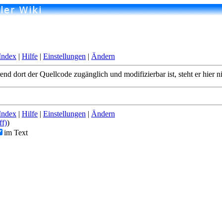
Index
|
Hilfe
|
Einstellungen
|
Ändern
end dort der Quellcode zugänglich und modifizierbar ist, steht er hier n
Index
|
Hilfe
|
Einstellungen
|
Ändern
ff)
)
im Text