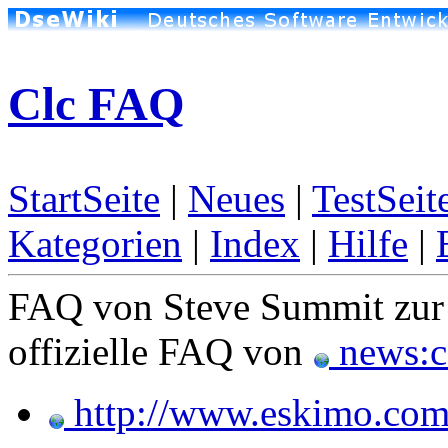
Clc FAQ
StartSeite
|
Neues
|
TestSeit
Kategorien
|
Index
|
Hilfe
|
FAQ von Steve Summit zu
offizielle FAQ von
news:c
http://www.eskimo.com/