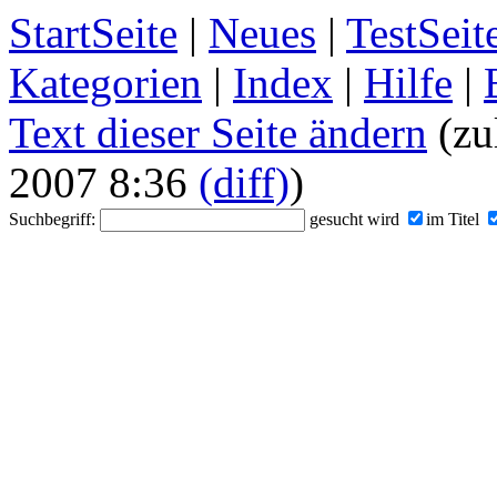
StartSeite
|
Neues
|
TestSeit
Kategorien
|
Index
|
Hilfe
|
Text dieser Seite ändern
(zu
2007 8:36
(diff)
)
Suchbegriff:
gesucht wird
im Titel