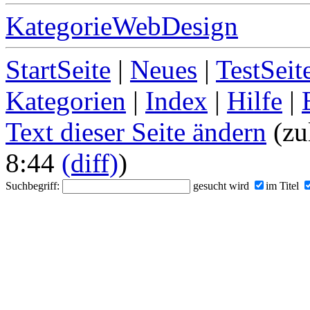
KategorieWebDesign
StartSeite
|
Neues
|
TestSeit
Kategorien
|
Index
|
Hilfe
|
Text dieser Seite ändern
(zu
8:44
(diff)
)
Suchbegriff:
gesucht wird
im Titel