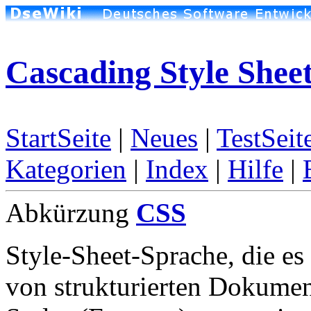
Cascading Style Shee
StartSeite
|
Neues
|
TestSeit
Kategorien
|
Index
|
Hilfe
|
Abkürzung
CSS
Style-Sheet-Sprache, die es 
von strukturierten Dokum