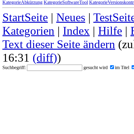
KategorieAbkürzung
KategorieSoftwareTool
KategorieVersionskontr
StartSeite
|
Neues
|
TestSeit
Kategorien
|
Index
|
Hilfe
|
Text dieser Seite ändern
(zu
16:31
(diff)
)
Suchbegriff:
gesucht wird
im Titel