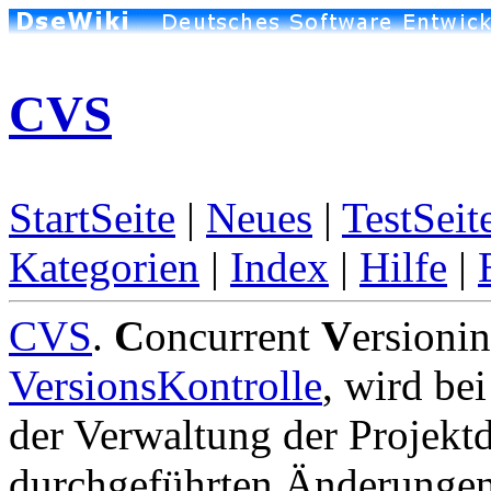
CVS
StartSeite
|
Neues
|
TestSeit
Kategorien
|
Index
|
Hilfe
|
CVS
.
C
oncurrent
V
ersioni
VersionsKontrolle
, wird be
der Verwaltung der Projektd
durchgeführten Änderungen 