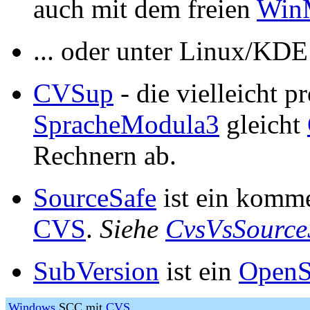
auch mit dem freien
Win
... oder unter Linux/KD
CVSup
- die vielleicht 
SpracheModula3
gleicht
Rechnern ab.
SourceSafe
ist ein komme
CVS
.
Siehe
CvsVsSource
SubVersion
ist ein
OpenS
Windows
SCC mit
CVS