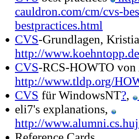
cauldron.com/cm/cvs-best
bestpractices.html
CVS
-Grundlagen, Krist
http://www.koehntopp.de/k
CVS
-RCS-HOWTO von Al
http://www.tldp.org/
CVS
für WindowsNT
?
,
eli7's explanations,
http://www.alumni.cs.huji
Reference Cards