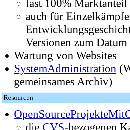
fast 100% Marktanteil
auch für Einzelkämpfe
Entwicklungsgeschicht
Versionen zum Datum
Wartung von Websites
SystemAdministration
(W
gemeinsames Archiv)
Resourcen
OpenSourceProjekteMi
die
CVS
-bezogenen Ka