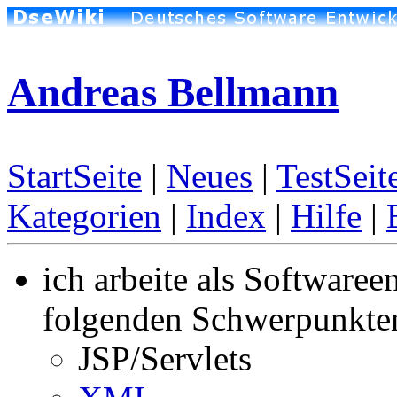
Andreas Bellmann
StartSeite
|
Neues
|
TestSeit
Kategorien
|
Index
|
Hilfe
|
ich arbeite als Softwaree
folgenden Schwerpunkte
JSP/Servlets