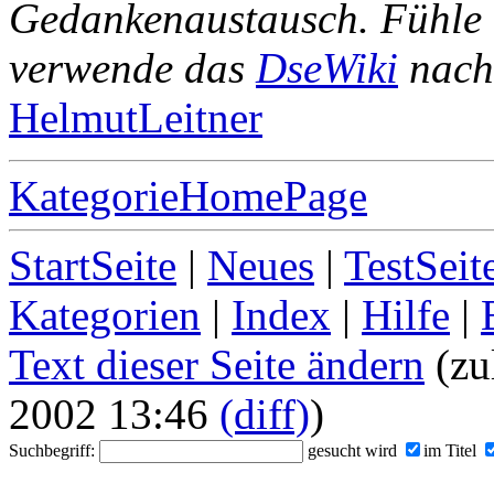
Gedankenaustausch. Fühle 
verwende das
DseWiki
nach 
HelmutLeitner
KategorieHomePage
StartSeite
|
Neues
|
TestSeit
Kategorien
|
Index
|
Hilfe
|
Text dieser Seite ändern
(zu
2002 13:46
(diff)
)
Suchbegriff:
gesucht wird
im Titel