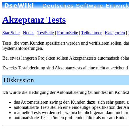
Akzeptanz Tests
StartSeite
|
Neues
|
TestSeite
|
ForumSeite
|
Teilnehmer
|
Kategorien
|
Tests, die vom Kunden spezifiziert werden und verifizieren sollen, da
Systemanforderungen.
Bei etwas längeren Projekten sollten Akzeptanztests automatisch ablau
Zwecks Testabdeckung sind Akzeptanztests alleine nicht ausreichend
Diskussion
Ich würde die Bedingung der Automatisierung (zumindest im Kontex
das Automatisieren zwingt den Kunden dazu, sich sehr genau z
automatisierte Tests stellen eine eindeutige Spezifikation der 
manuelle Tests werden sehr wahrscheinlich genau dann nicht me
automatisierte Tests können problemlos öfter als nur am Ende ei