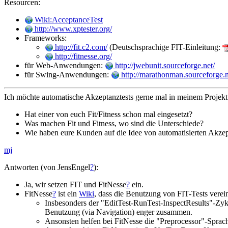
Resourcen:
Wiki:AcceptanceTest
http://www.xptester.org/
Frameworks:
http://fit.c2.com/
(Deutschsprachige FIT-Einleitung:
http://fitnesse.org/
für Web-Anwendungen:
http://jwebunit.sourceforge.net/
für Swing-Anwendungen:
http://marathonman.sourceforge.n
Ich möchte automatische Akzeptanztests gerne mal in meinem Projekt
Hat einer von euch Fit/Fitness schon mal eingesetzt?
Was machen Fit und Fitness, wo sind die Unterschiede?
Wie haben eure Kunden auf die Idee von automatisierten Akzept
mj
Antworten (von JensEngel
?
):
Ja, wir setzen FIT und FitNesse
?
ein.
FitNesse
?
ist ein
Wiki
, dass die Benutzung von FIT-Tests verein
Insbesonders der "EditTest-RunTest-InspectResults"-Zyklu
Benutzung (via Navigation) enger zusammen.
Ansonsten helfen bei FitNesse die "Preprocessor"-Sprach