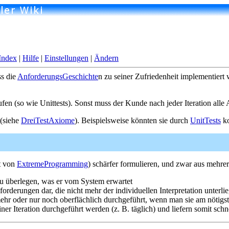
Index
|
Hilfe
|
Einstellungen
|
Ändern
ss die
AnforderungsGeschichte
n zu seiner Zufriedenheit implementiert
fen (so wie Unittests). Sonst muss der Kunde nach jeder Iteration alle
 (siehe
DreiTestAxiome
). Beispielsweise könnten sie durch
UnitTests
ko
t von
ExtremeProgramming
) schärfer formulieren, und zwar aus mehr
u überlegen, was er vom System erwartet
Anforderungen dar, die nicht mehr der individuellen Interpretation unter
hr oder nur noch oberflächlich durchgeführt, wenn man sie am nötigste
ner Iteration durchgeführt werden (z. B. täglich) und liefern somit sch