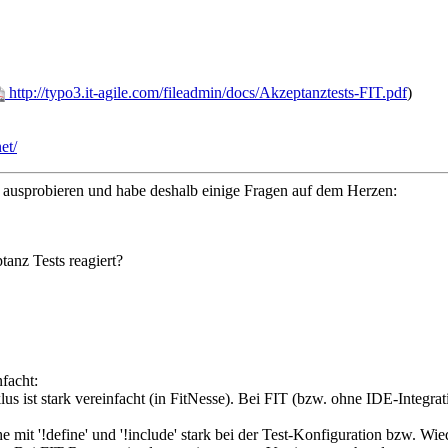
http://typo3.it-agile.com/fileadmin/docs/Akzeptanztests-FIT.pdf
)
et/
 ausprobieren und habe deshalb einige Fragen auf dem Herzen:
anz Tests reagiert?
facht:
s ist stark vereinfacht (in FitNesse). Bei FIT (bzw. ohne IDE-Integrati
e mit '!define' und '!include' stark bei der Test-Konfiguration bzw. 