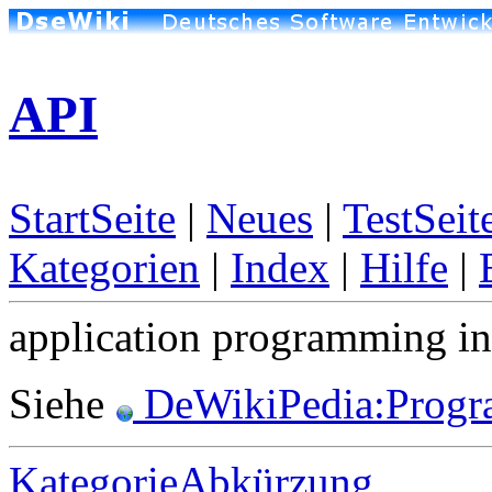
API
StartSeite
|
Neues
|
TestSeit
Kategorien
|
Index
|
Hilfe
|
application programming in
Siehe
DeWikiPedia:Progra
KategorieAbkürzung