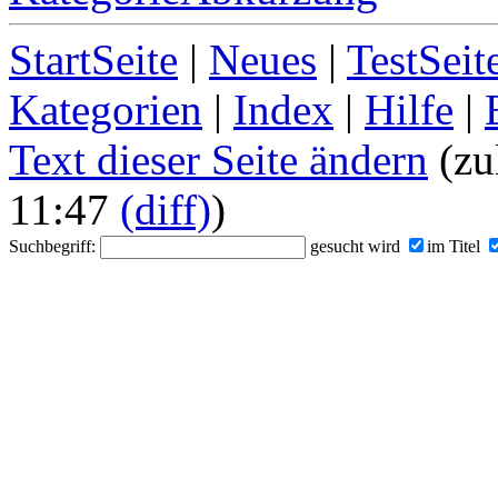
StartSeite
|
Neues
|
TestSeit
Kategorien
|
Index
|
Hilfe
|
Text dieser Seite ändern
(zul
11:47
(diff)
)
Suchbegriff:
gesucht wird
im Titel