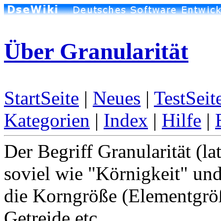
Über Granularität
StartSeite
|
Neues
|
TestSeit
Kategorien
|
Index
|
Hilfe
|
Der Begriff Granularität (la
soviel wie "Körnigkeit" und
die Korngröße (Elementgrö
Getreide etc.