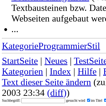
Textbausteinen bzw. Dat
Webseiten aufgebaut wer
...
KategorieProgrammierStil
StartSeite
|
Neues
|
TestSeit
Kategorien
|
Index
|
Hilfe
|
Text dieser Seite ändern
(zu
2003 23:34
(diff)
)
Suchbegriff:
gesucht wird
im Titel