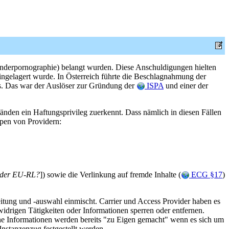
 Kinderpornographie) belangt wurden. Diese Anschuldigungen hielten
eingelagert wurde. In Österreich führte die Beschlagnahmung der
ns. Das war der Auslöser zur Gründung der
ISPA
und einer der
nden ein Haftungsprivileg zuerkennt. Dass nämlich in diesen Fällen
ppen von Providern:
n der EU-RL?
]) sowie die Verlinkung auf fremde Inhalte (
ECG §17
)
eitung und -auswahl einmischt. Carrier und Access Provider haben es
widrigen Tätigkeiten oder Informationen sperren oder entfernen.
tene Informationen werden bereits "zu Eigen gemacht" wenn es sich um
nstanzenzug festgestellt werden.