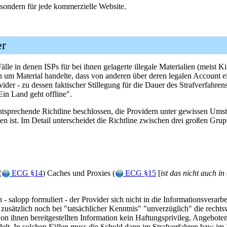
, sondern für jede kommerzielle Website.
er
lle in denen ISPs für bei ihnen gelagerte illegale Materialien (meist
ich um Material handelte, dass von anderen über deren legalen Account 
er - zu dessen faktischer Stillegung für die Dauer des Strafverfahre
Ein Land geht offline".
prechende Richtline beschlossen, die Providern unter gewissen Umstä
en ist. Im Detail unterscheidet die Richtline zwischen drei großen Gru
(
ECG §14
) Caches und Proxies (
ECG §15
[
ist das nicht auch i
alopp formuliert - der Provider sich nicht in die Informationsverarb
zusätzlich noch bei "tatsächlicher Kenntnis" "unverzüglich" die rechts
von ihnen bereitgestellten Information kein Haftungsprivileg. Angebo
elt. In solchen Fällen muss die Schuld dann im Strafverfahren bzw im I