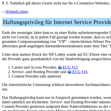
P. S. Natürlich gilt dieses Gesetz nicht nur für e-Commerce-Websites
--
HelmutLeitner
Haftungsprivileg für Internet Service Provid
Ende der neunziger Jahre kam es zu einer Reihe aufsehenerregender Fä
nicht vor Gericht, da in jedem Fall gezeigt werden konnte, dass es s
gesamten Computeraustattung von "VIP" - einem kleinen Wiener Provid
allerersten groß-angelegten Internetdemonstrationen unter dem Titel "
Unter dem starken Druck der ISP Lobby wurde auf EU-Ebene eine ents
der Provider ganz grundsätzlich von der Strafverfolgung ausgeschloss
Carrier und Access Provider,
ECG §13
Service- und Hosting Provider und
ECG §16
Content Provider (alle anderen)
Die österreichische Umsetzung schliesst desweiteren Suchmaschinen 
aus.
Das Haftungsprivileg kann nur in Anspruch genommen werden, wenn - s
dabei natürlich am leichtesten. Service- und Hosting-Provider müssen 
Content Provider geniessen aufgrund ihres Naheverhältnisses zu der 
ein moderiertes Forum oder einen Mirror einer fremden Webseite hand