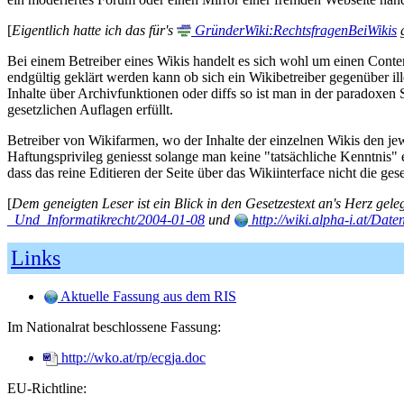
[
Eigentlich hatte ich das für's
GründerWiki:RechtsfragenBeiWikis
g
Bei einem Betreiber eines Wikis handelt es sich wohl um einen Content
endgültig geklärt werden kann ob sich ein Wikibetreiber gegenüber ill
Inhalte über Archivfunktionen oder diffs so ist man in der paradoxen 
gesetzlichen Auflagen erfüllt.
Betreiber von Wikifarmen, wo der Inhalte der einzelnen Wikis den je
Haftungsprivileg geniesst solange man keine "tatsächliche Kenntnis" 
dass das reine Editieren der Seite über das Wikiinterface nicht die gese
[
Dem geneigten Leser ist ein Blick in den Gesetzestext an's Herz gele
_Und_Informatikrecht/2004-01-08
und
http://wiki.alpha-i.at/Dat
Links
Aktuelle Fassung aus dem RIS
Im Nationalrat beschlossene Fassung:
http://wko.at/rp/ecgja.doc
EU-Richtline: