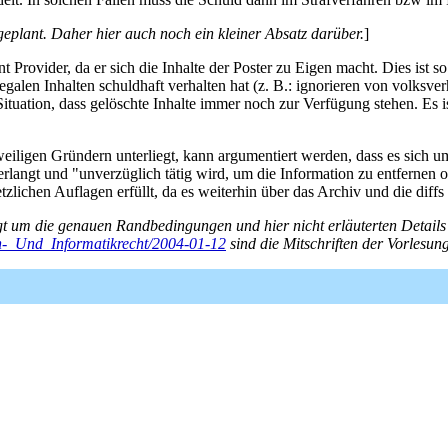
eplant. Daher hier auch noch ein kleiner Absatz darüber.
]
 Provider, da er sich die Inhalte der Poster zu Eigen macht. Dies ist s
egalen Inhalten schuldhaft verhalten hat (z. B.: ignorieren von volksv
Situation, dass gelöschte Inhalte immer noch zur Verfügung stehen. Es 
weiligen Gründern unterliegt, kann argumentiert werden, dass es sich u
erlangt und "unverzüglich tätig wird, um die Information zu entfernen o
tzlichen Auflagen erfüllt, da es weiterhin über das Archiv und die diffs 
gt um die genauen Randbedingungen und hier nicht erläuterten Details f
en-_Und_Informatikrecht/2004-01-12
sind die Mitschriften der Vorlesun