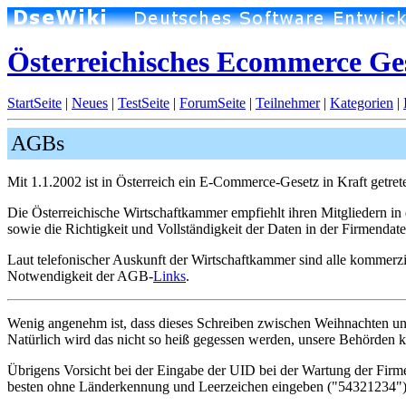
Österreichisches Ecommerce Ge
StartSeite
|
Neues
|
TestSeite
|
ForumSeite
|
Teilnehmer
|
Kategorien
|
AGBs
Mit 1.1.2002 ist in Österreich ein E-Commerce-Gesetz in Kraft getre
Die Österreichische Wirtschaftkammer empfiehlt ihren Mitgliedern 
sowie die Richtigkeit und Vollständigkeit der Daten in der Firmendat
Laut telefonischer Auskunft der Wirtschaftkammer sind alle kommerzi
Notwendigkeit der AGB-
Links
.
Wenig angenehm ist, dass dieses Schreiben zwischen Weihnachten und 
Natürlich wird das nicht so heiß gegessen werden, unsere Behörden kö
Übrigens Vorsicht bei der Eingabe der UID bei der Wartung der Fir
besten ohne Länderkennung und Leerzeichen eingeben ("54321234")