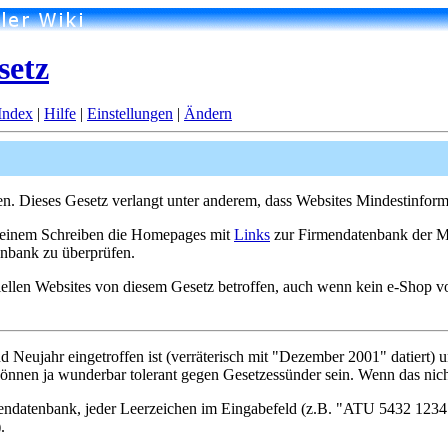
setz
Index
|
Hilfe
|
Einstellungen
|
Ändern
ten. Dieses Gesetz verlangt unter anderem, dass Websites Mindestinfo
in einem Schreiben die Homepages mit
Links
zur Firmendatenbank der M
enbank zu überprüfen.
ellen Websites von diesem Gesetz betroffen, auch wenn kein e-Shop vorh
Neujahr eingetroffen ist (verräterisch mit "Dezember 2001" datiert) 
nnen ja wunderbar tolerant gegen Gesetzessünder sein. Wenn das nicht 
mendatenbank, jeder Leerzeichen im Eingabefeld (z.B. "ATU 5432 1234
.