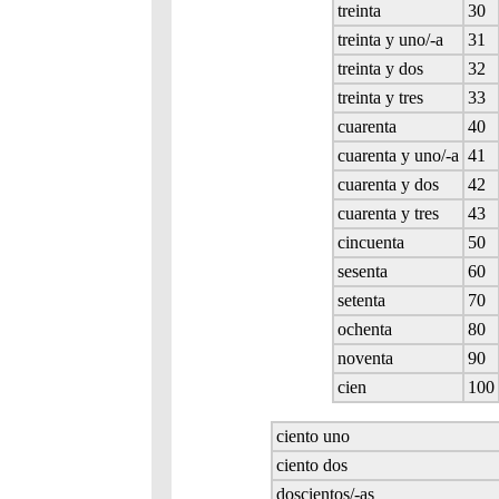
treinta
30
treinta y uno/-a
31
treinta y dos
32
treinta y tres
33
cuarenta
40
cuarenta y uno/-a
41
cuarenta y dos
42
cuarenta y tres
43
cincuenta
50
sesenta
60
setenta
70
ochenta
80
noventa
90
cien
100
ciento uno
ciento dos
doscientos/-as