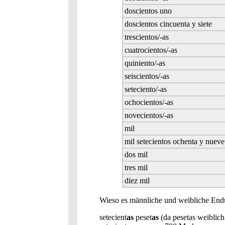
doscientos uno
doscientos cincuenta y siete
trescientos/-as
cuatrocientos/-as
quiniento/-as
seiscientos/-as
seteciento/-as
ochocientos/-as
novecientos/-as
mil
mil setecientos ochenta y nueve
dos mil
tres mil
diez mil
Wieso es männliche und weibliche Endu
setecient
as
peset
as
(da pesetas weiblich 