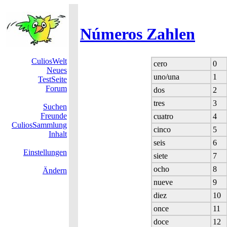
Números Zahlen
CuliosWelt
cero
0
Neues
uno/una
1
TestSeite
Forum
dos
2
tres
3
Suchen
Freunde
cuatro
4
CuliosSammlung
cinco
5
Inhalt
seis
6
Einstellungen
siete
7
ocho
8
Ändern
nueve
9
diez
10
once
11
doce
12