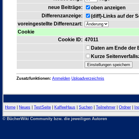
neue Beiträge:
oben anzeigen
Differenzanzeige:
(diff)-Links auf der 
voreingestellte Differenzart:
Cookie
Cookie ID:
47011
Daten am Ende der 
Kurze Seitenverfall
Zusatzfunktionen:
Anmelden
Uploadverzeichnis
Home
|
Neues
|
TestSeite
|
KaffeeHaus
|
Suchen
|
Teilnehmer
|
Ordner
|
In
© BücherWiki Community bzw. die jeweiligen Autoren