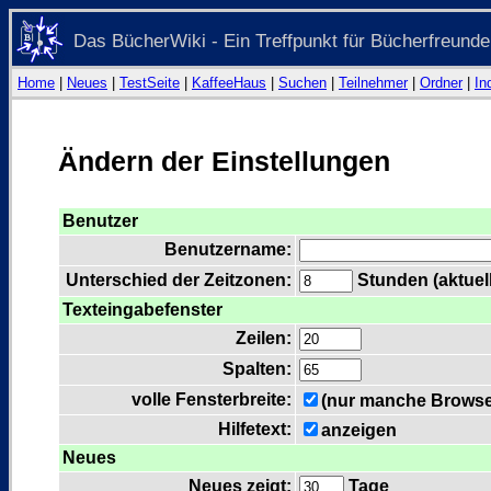
Das BücherWiki - Ein Treffpunkt für Bücherfreunde
Home
|
Neues
|
TestSeite
|
KaffeeHaus
|
Suchen
|
Teilnehmer
|
Ordner
|
In
Ändern der Einstellungen
Benutzer
Benutzername:
Unterschied der Zeitzonen:
Stunden (aktuell
Texteingabefenster
Zeilen:
Spalten:
volle Fensterbreite:
(nur manche Browser
Hilfetext:
anzeigen
Neues
Neues zeigt:
Tage