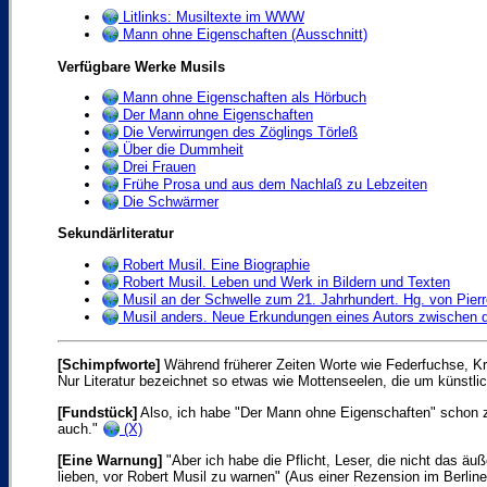
Litlinks: Musiltexte im WWW
Mann ohne Eigenschaften (Ausschnitt)
Verfügbare Werke Musils
Mann ohne Eigenschaften als Hörbuch
Der Mann ohne Eigenschaften
Die Verwirrungen des Zöglings Törleß
Über die Dummheit
Drei Frauen
Frühe Prosa und aus dem Nachlaß zu Lebzeiten
Die Schwärmer
Sekundärliteratur
Robert Musil. Eine Biographie
Robert Musil. Leben und Werk in Bildern und Texten
Musil an der Schwelle zum 21. Jahrhundert. Hg. von Pierr
Musil anders. Neue Erkundungen eines Autors zwischen d
[Schimpfworte]
Während früherer Zeiten Worte wie Federfuchse, Kri
Nur Literatur bezeichnet so etwas wie Mottenseelen, die um künstlic
[Fundstück]
Also, ich habe "Der Mann ohne Eigenschaften" schon zi
auch."
(X)
[Eine Warnung]
"Aber ich habe die Pflicht, Leser, die nicht das äu
lieben, vor Robert Musil zu warnen" (Aus einer Rezension im Berlin