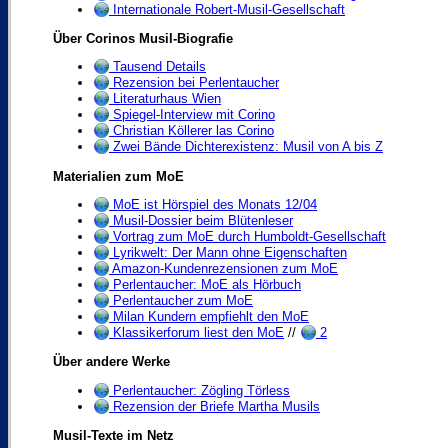
Internationale Robert-Musil-Gesellschaft
Über Corinos Musil-Biografie
Tausend Details
Rezension bei Perlentaucher
Literaturhaus Wien
Spiegel-Interview mit Corino
Christian Köllerer las Corino
Zwei Bände Dichterexistenz: Musil von A bis Z
Materialien zum MoE
MoE ist Hörspiel des Monats 12/04
Musil-Dossier beim Blütenleser
Vortrag zum MoE durch Humboldt-Gesellschaft
Lyrikwelt: Der Mann ohne Eigenschaften
Amazon-Kundenrezensionen zum MoE
Perlentaucher: MoE als Hörbuch
Perlentaucher zum MoE
Milan Kundern empfiehlt den MoE
Klassikerforum liest den MoE
//
2
Über andere Werke
Perlentaucher: Zögling Törless
Rezension der Briefe Martha Musils
Musil-Texte im Netz