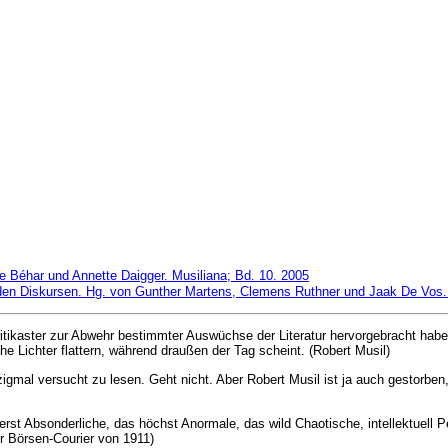
e Béhar und Annette Daigger. Musiliana; Bd. 10. 2005
en Diskursen. Hg. von Gunther Martens, Clemens Ruthner und Jaak De Vos. 
tikaster zur Abwehr bestimmter Auswüchse der Literatur hervorgebracht habe
he Lichter flattern, während draußen der Tag scheint. (Robert Musil)
gmal versucht zu lesen. Geht nicht. Aber Robert Musil ist ja auch gestorbe
ßerst Absonderliche, das höchst Anormale, das wild Chaotische, intellektuell P
er Börsen-Courier von 1911)