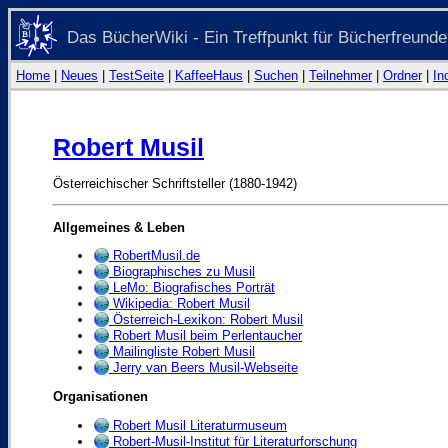
Das BücherWiki - Ein Treffpunkt für Bücherfreunde
Home
|
Neues
|
TestSeite
|
KaffeeHaus
|
Suchen
|
Teilnehmer
|
Ordner
|
In
Robert Musil
Österreichischer Schriftsteller (1880-1942)
Allgemeines & Leben
RobertMusil.de
Biographisches zu Musil
LeMo: Biografisches Porträt
Wikipedia: Robert Musil
Österreich-Lexikon: Robert Musil
Robert Musil beim Perlentaucher
Mailingliste Robert Musil
Jerry van Beers Musil-Webseite
Organisationen
Robert Musil Literaturmuseum
Robert-Musil-Institut für Literaturforschung