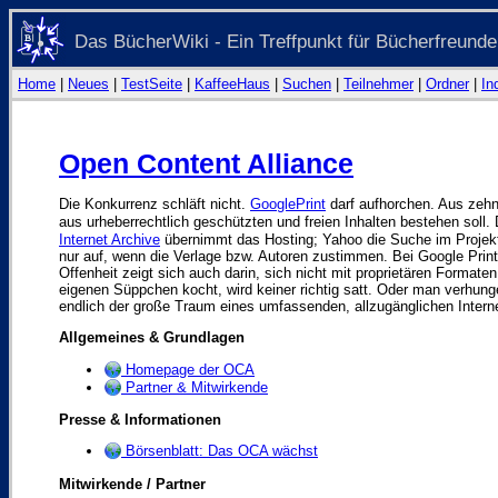
Das BücherWiki - Ein Treffpunkt für Bücherfreunde
Home
|
Neues
|
TestSeite
|
KaffeeHaus
|
Suchen
|
Teilnehmer
|
Ordner
|
In
Open Content Alliance
Die Konkurrenz schläft nicht.
GooglePrint
darf aufhorchen. Aus zehn
aus urheberrechtlich geschützten und freien Inhalten bestehen soll.
Internet Archive
übernimmt das Hosting; Yahoo die Suche im Projekt
nur auf, wenn die Verlage bzw. Autoren zustimmen. Bei Google Prin
Offenheit zeigt sich auch darin, sich nicht mit proprietären Format
eigenen Süppchen kocht, wird keiner richtig satt. Oder man verhun
endlich der große Traum eines umfassenden, allzugänglichen Internet
Allgemeines & Grundlagen
Homepage der OCA
Partner & Mitwirkende
Presse & Informationen
Börsenblatt: Das OCA wächst
Mitwirkende / Partner