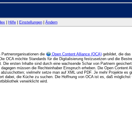
dex
|
Hilfe
|
Einstellungen
|
Ändern
 Partnerorganisationen die
Open Content Alliance (OCA)
gebildet, die das 
 Die OCA möchte Standards für die Digitalisierung festzusetzen und die Bestr
. Die ersten Inhalte sind durch eine wachsende Schar von Partnern gesicher
t dagegen müssen die Rechteinhaber Einspruch erheben. Die Open Content Alli
en abzuschotten; vielmehr setze man auf XML und PDF. Je mehr Projekte es gib
gert dabei, die Küche zu suchen. Die Hoffnung von OCA ist es, daß möglichs
bibliothek verwirklicht wird.