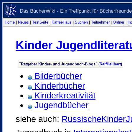
Das BücherWiki - Ein Treffpunkt für Bücherfreunde
Home
|
Neues
|
TestSeite
|
KaffeeHaus
|
Suchen
|
Teilnehmer
|
Ordner
|
In
Kinder Jugendliterat
"Ratgeber Kinder- und Jugendbuch-Blogs" (
RalfHellbart
)
Bilderbücher
Kinderbücher
Kinderkreativität
Jugendbücher
siehe auch:
RussischeKinderJu