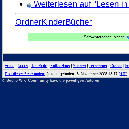
Weiterlesen auf "Lesen in
OrdnerKinderBücher
Schwesterseiten: &nbsp;
Home
|
Neues
|
TestSeite
|
KaffeeHaus
|
Suchen
|
Teilnehmer
|
Ordner
|
In
Text dieser Seite ändern
(zuletzt geändert: 3. November 2008 18:17
(diff)
)
© BücherWiki Community bzw. die jeweiligen Autoren