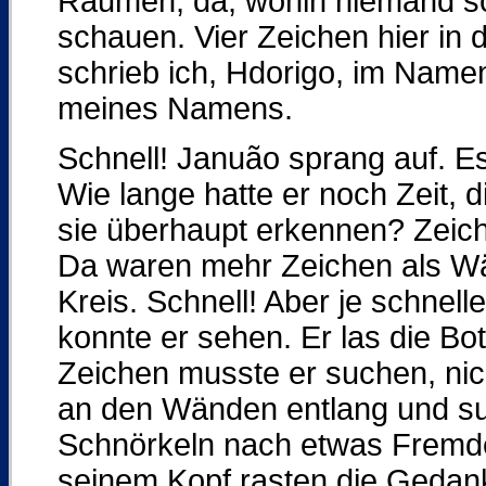
Räumen, da, wohin niemand sc
schauen. Vier Zeichen hier i
schrieb ich, Hdorigo, im Name
meines Namens.
Schnell! Januão sprang auf. E
Wie lange hatte er noch Zeit, 
sie überhaupt erkennen? Zeic
Da waren mehr Zeichen als Wä
Kreis. Schnell! Aber je schnell
konnte er sehen. Er las die Bo
Zeichen musste er suchen, nich
an den Wänden entlang und s
Schnörkeln nach etwas Fremde
seinem Kopf rasten die Gedank