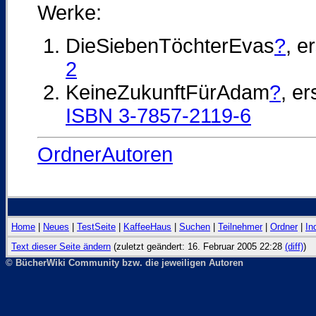
Werke:
DieSiebenTöchterEvas
?
, e
2
KeineZukunftFürAdam
?
, e
ISBN 3-7857-2119-6
OrdnerAutoren
Home
|
Neues
|
TestSeite
|
KaffeeHaus
|
Suchen
|
Teilnehmer
|
Ordner
|
In
Text dieser Seite ändern
(zuletzt geändert: 16. Februar 2005 22:28
(diff)
)
© BücherWiki Community bzw. die jeweiligen Autoren