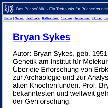
Das BücherWiki - Ein Treffpunkt für Bücherfreunde
Home
|
Neues
|
TestSeite
|
KaffeeHaus
|
Suchen
|
Teilnehmer
|
Ordner
|
In
Bryan Sykes
Autor: Bryan Sykes, geb. 1951 
Genetik am Institut für Molekur
Über die Erforschung von Erbkr
zur Archäologie und zur Analy
alten Knochenfunden. Prof. Bry
bekanntesten und weltweit gef
der Genforschung.